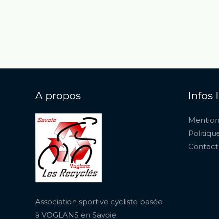
A propos
Infos 
Mention
Politiqu
Contact
Association sportive cycliste basée
à VOGLANS en Savoie.