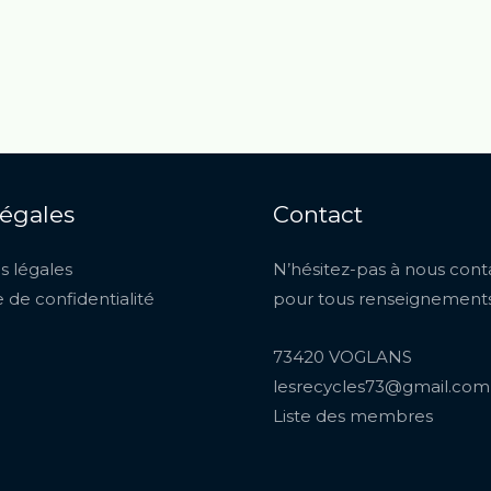
légales
Contact
s légales
N’hésitez-pas à nous cont
e de confidentialité
pour tous renseignements
73420 VOGLANS
lesrecycles73@gmail.com
Liste des membres