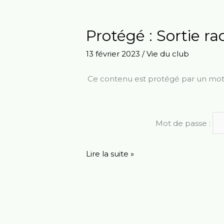
Protégé : Sortie ra
Protégé :
Sortie
13 février 2023
/
Vie du club
raquettes
du
Ce contenu est protégé par un mot de
11
février
Mot de passe :
Lire la suite »