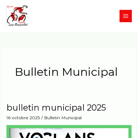
Aller
MAI
au
MEN
contenu
Bulletin Municipal
bulletin municipal 2025
bulletin
municipal
16 octobre 2025
/
Bulletin Municipal
2025