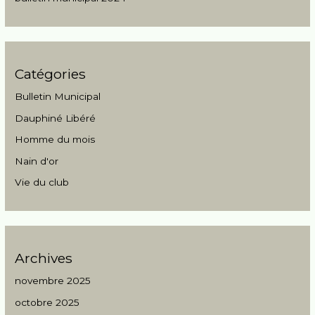
Catégories
Bulletin Municipal
Dauphiné Libéré
Homme du mois
Nain d'or
Vie du club
Archives
novembre 2025
octobre 2025