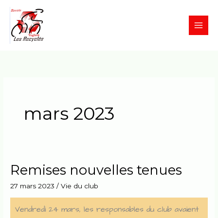
Aller
MAI
au
MEN
contenu
mars 2023
Remises nouvelles tenues
Remises
nouvelles
27 mars 2023
/
Vie du club
tenues
Vendredi 24 mars, les responsables du club avaient